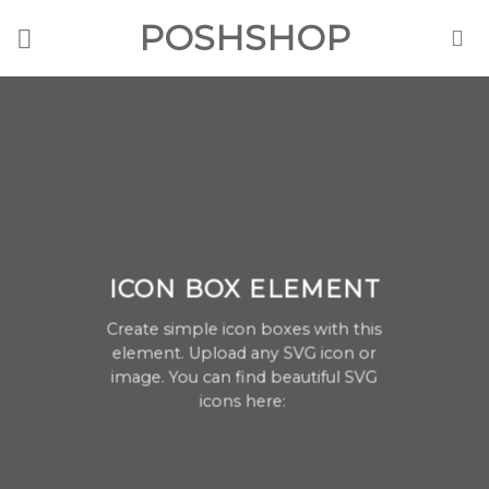
Skip
POSHSHOP
to
content
ICON BOX ELEMENT
Create simple icon boxes with this
element. Upload any SVG icon or
image. You can find beautiful SVG
icons here: