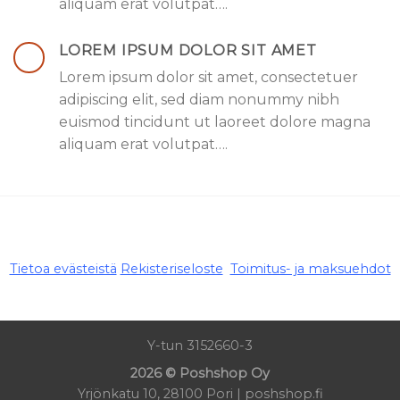
aliquam erat volutpat….
LOREM IPSUM DOLOR SIT AMET
Lorem ipsum dolor sit amet, consectetuer
adipiscing elit, sed diam nonummy nibh
euismod tincidunt ut laoreet dolore magna
aliquam erat volutpat….
Tietoa evästeistä
Rekisteriseloste
Toimitus- ja maksuehdot
Y-tun 3152660-3
2026 © Poshshop Oy
Yrjönkatu 10, 28100 Pori | poshshop.fi