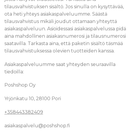
tilausvahvistuksen sisältö. Jos sinulla on kysyttävää,
ota heti yhteys asiakaspalveluumme. Säästä
tilausvahvistus mikäli joudut ottamaan yhteyttä
asiakaspalveluun. Asioidessasi asiakaspalvelussa pidä
aina mahdollinen asiakasnumerosi ja tilausnumerosi
saatavilla. Tarkasta aina, että paketin sisältö täsmää
tilausvahvistuksessa olevien tuotteiden kanssa.
Asiakaspalveluumme saat yhteyden seuraavilla
tiedoilla:
Poshshop Oy
Yrjönkatu 10, 28100 Pori
+358443382409
asiakaspalvelu@poshshop.fi