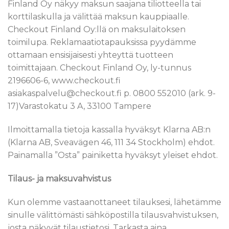
Finland Oy näkyy maksun saajana tiliotteella tai
korttilaskulla ja välittää maksun kauppiaalle.
Checkout Finland Oy:llä on maksulaitoksen
toimilupa. Reklamaatiotapauksissa pyydämme
ottamaan ensisijaisesti yhteyttä tuotteen
toimittajaan. Checkout Finland Oy, ly-tunnus
2196606-6, www.checkout.fi
asiakaspalvelu@checkout.fi p. 0800 552010 (ark. 9-
17)Varastokatu 3 A, 33100 Tampere
Ilmoittamalla tietoja kassalla hyväksyt Klarna AB:n
(Klarna AB, Sveavägen 46, 111 34 Stockholm) ehdot.
Painamalla ”Osta” painiketta hyväksyt yleiset ehdot.
Tilaus- ja maksuvahvistus
Kun olemme vastaanottaneet tilauksesi, lähetämme
sinulle välittömästi sähköpostilla tilausvahvistuksen,
josta näkyvät tilaustietosi. Tarkasta aina