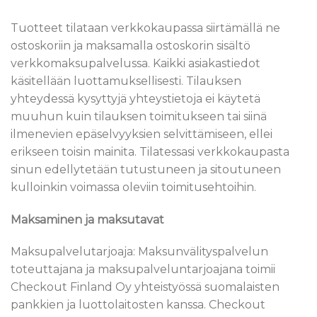
Tuotteet tilataan verkkokaupassa siirtämällä ne
ostoskoriin ja maksamalla ostoskorin sisältö
verkkomaksupalvelussa. Kaikki asiakastiedot
käsitellään luottamuksellisesti. Tilauksen
yhteydessä kysyttyjä yhteystietoja ei käytetä
muuhun kuin tilauksen toimitukseen tai siinä
ilmenevien epäselvyyksien selvittämiseen, ellei
erikseen toisin mainita. Tilatessasi verkkokaupasta
sinun edellytetään tutustuneen ja sitoutuneen
kulloinkin voimassa oleviin toimitusehtoihin.
Maksaminen ja maksutavat
Maksupalvelutarjoaja: Maksunvälityspalvelun
toteuttajana ja maksupalveluntarjoajana toimii
Checkout Finland Oy yhteistyössä suomalaisten
pankkien ja luottolaitosten kanssa. Checkout