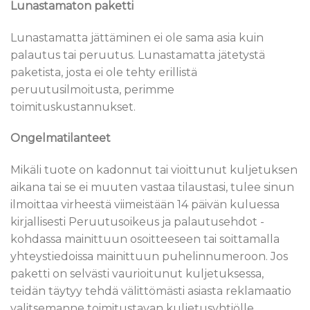
Lunastamaton paketti
Lunastamatta jättäminen ei ole sama asia kuin
palautus tai peruutus. Lunastamatta jätetystä
paketista, josta ei ole tehty erillistä
peruutusilmoitusta, perimme
toimituskustannukset.
Ongelmatilanteet
Mikäli tuote on kadonnut tai vioittunut kuljetuksen
aikana tai se ei muuten vastaa tilaustasi, tulee sinun
ilmoittaa virheestä viimeistään 14 päivän kuluessa
kirjallisesti Peruutusoikeus ja palautusehdot -
kohdassa mainittuun osoitteeseen tai soittamalla
yhteystiedoissa mainittuun puhelinnumeroon. Jos
paketti on selvästi vaurioitunut kuljetuksessa,
teidän täytyy tehdä välittömästi asiasta reklamaatio
valitsemanne toimitustavan kuljetusyhtiölle.