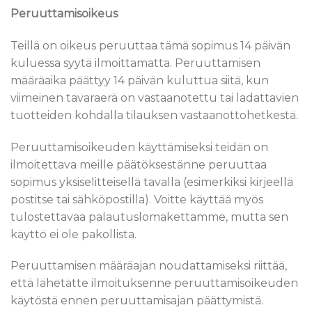
Peruuttamisoikeus
Teillä on oikeus peruuttaa tämä sopimus 14 päivän
kuluessa syytä ilmoittamatta. Peruuttamisen
määräaika päättyy 14 päivän kuluttua siitä, kun
viimeinen tavaraerä on vastaanotettu tai ladattavien
tuotteiden kohdalla tilauksen vastaanottohetkestä.
Peruuttamisoikeuden käyttämiseksi teidän on
ilmoitettava meille päätöksestänne peruuttaa
sopimus yksiselitteisellä tavalla (esimerkiksi kirjeellä
postitse tai sähköpostilla). Voitte käyttää myös
tulostettavaa palautuslomakettamme, mutta sen
käyttö ei ole pakollista.
Peruuttamisen määräajan noudattamiseksi riittää,
että lähetätte ilmoituksenne peruuttamisoikeuden
käytöstä ennen peruuttamisajan päättymistä.