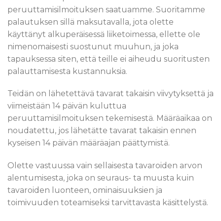
peruuttamisilmoituksen saatuamme. Suoritamme
palautuksen sillä maksutavalla, jota olette
käyttänyt alkuperäisessä liiketoimessa, ellette ole
nimenomaisesti suostunut muuhun, ja joka
tapauksessa siten, että teille ei aiheudu suoritusten
palauttamisesta kustannuksia.
Teidän on lähetettävä tavarat takaisin viivytyksettä ja
viimeistään 14 päivän kuluttua
peruuttamisilmoituksen tekemisestä. Määräaikaa on
noudatettu, jos lähetätte tavarat takaisin ennen
kyseisen 14 päivän määräajan päättymistä.
Olette vastuussa vain sellaisesta tavaroiden arvon
alentumisesta, joka on seuraus- ta muusta kuin
tavaroiden luonteen, ominaisuuksien ja
toimivuuden toteamiseksi tarvittavasta käsittelystä.