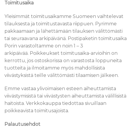
Toimitusaika
Yleisimmät toimitusaikamme Suomeen vaihtelevat
tilauksesta ja toimitustavasta riippuen. Pyrimme
pakkaamaan ja lähettämään tilauksen välittömästi
tai seuraavana arkipäivänä. Postipaketin toimitusaika
Porin varastoltamme on noin 1 – 3
arkipäivää. Poikkeukset toimitusaika-arvioihin on
kerrottu, jos ostoskorissa on varastosta loppuneita
tuotteita ja ilmoitamme myös mahdollisista
viivästyksistä teille välittömästi tilaamisen jälkeen.
Emme vastaa ylivoimaisen esteen aiheuttamista
viivästymisistä tai viivästysten aiheuttamista välillisistä
haitoista. Verkkokauppa tiedottaa sivuillaan
poikkeavista toimitusajoista.
Palautusehdot