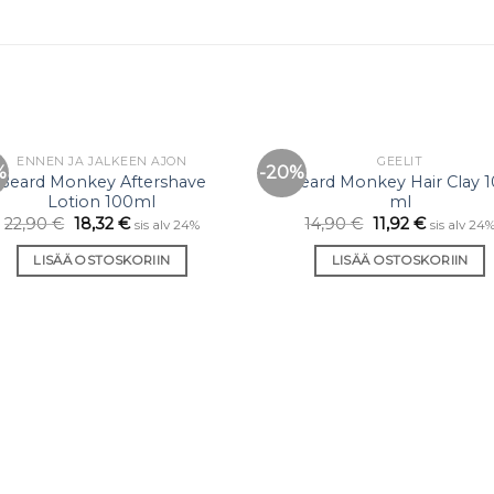
ENNEN JA JÄLKEEN AJON
GEELIT
%
-20%
Lisää
Li
Beard Monkey Aftershave
Beard Monkey Hair Clay 
toivelistaan
toiveli
Lotion 100ml
ml
22,90
€
18,32
€
14,90
€
11,92
€
sis alv 24%
sis alv 24
LISÄÄ OSTOSKORIIN
LISÄÄ OSTOSKORIIN