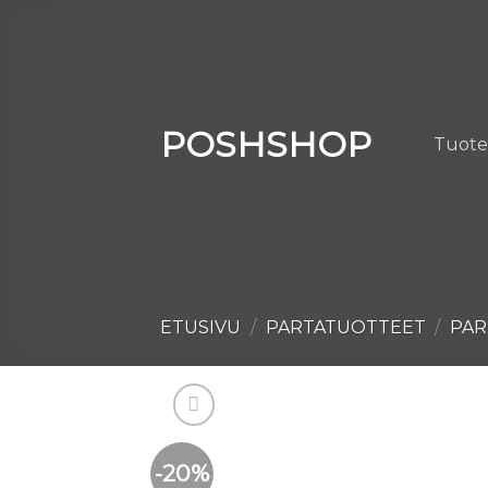
Skip
to
content
POSHSHOP
Tuote
ETUSIVU
/
PARTATUOTTEET
/
PAR
-20%