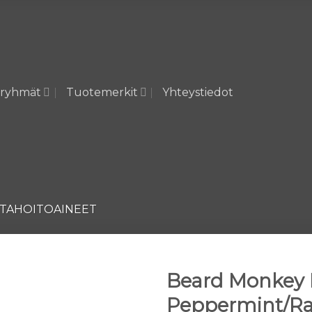
ryhmät
Tuotemerkit
Yhteystiedot
TAHOITOAINEET
Beard Monkey 
Peppermint/Ra
Lisää