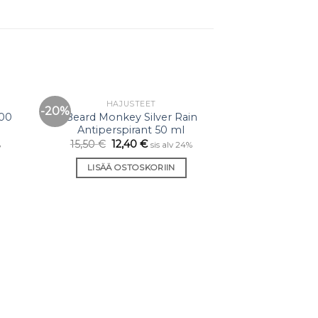
HAJUSTEET
PARTA
-20%
-20%
sää
Lisää
100
Beard Monkey Silver Rain
Beard Mo
staan
toivelistaan
Antiperspirant 50 ml
Sh
Peppermint/R
15,50
€
12,40
€
%
sis alv 24%
13,90
€
11
LISÄÄ OSTOSKORIIN
LISÄÄ O