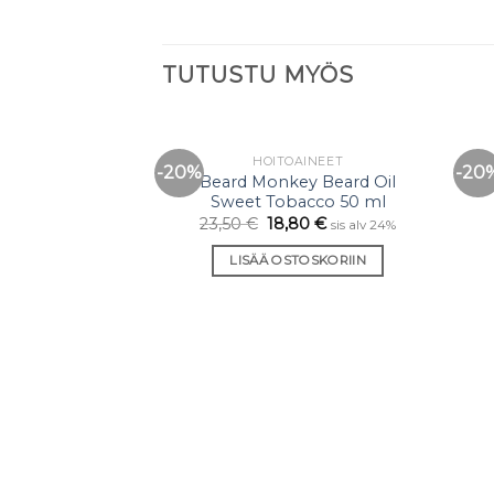
TUTUSTU MYÖS
HOITOAINEET
-20%
-20
Lisää
Beard Monkey Beard Oil
toivelistaan
Sweet Tobacco 50 ml
23,50
€
18,80
€
sis alv 24%
LISÄÄ OSTOSKORIIN