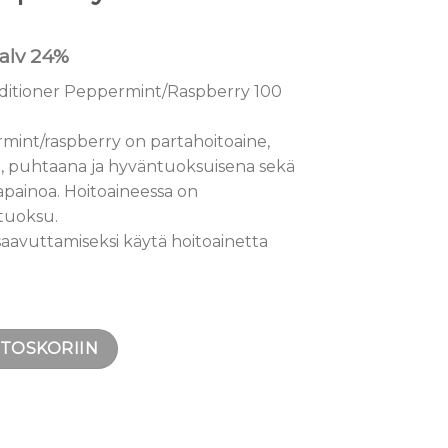
 alv 24%
itioner Peppermint/Raspberry 100
mint/raspberry on partahoitoaine,
ä, puhtaana ja hyväntuoksuisena sekä
apainoa. Hoitoaineessa on
tuoksu.
saavuttamiseksi käytä hoitoainetta
ioner Peppermint/Raspberry 100 ml määrä
STOSKORIIN