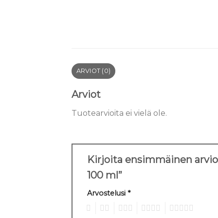
ARVIOT (0)
Arviot
Tuotearvioita ei vielä ole.
Kirjoita ensimmäinen arvi
100 ml”
Arvostelusi
*
1
2
3
4
5