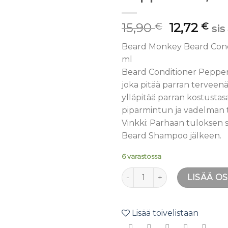
toivelistaan
15,90
12,72
€
€
sis
Beard Monkey Beard Cond
ml
Beard Conditioner Pepper
joka pitää parran terveen
ylläpitää parran kostustas
piparmintun ja vadelman 
Vinkki: Parhaan tuloksen 
Beard Shampoo jälkeen.
6 varastossa
Beard Monkey Beard Condit
LISÄÄ O
Lisää toivelistaan