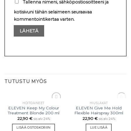
Tallenna nimeni, sähköpostiosoitteeni ja
kotisivuni tähän selaimeen seuraavaa
kommentointikertaa varten.
TUTUSTU MYÖS
VARASTO LOPPU
HOITOAINEET
HIUSLAKAT
Lisää
Lisää
ELEVEN Keep My Colour
ELEVEN Give Me Hold
toivelistaan
toivelistaan
Treatment Blonde 200 ml
Flexible Hairspray 300ml
22,90
€
22,90
€
sis alv 24%
sis alv 24%
LISÄÄ OSTOSKORIIN
LUE LISÄÄ