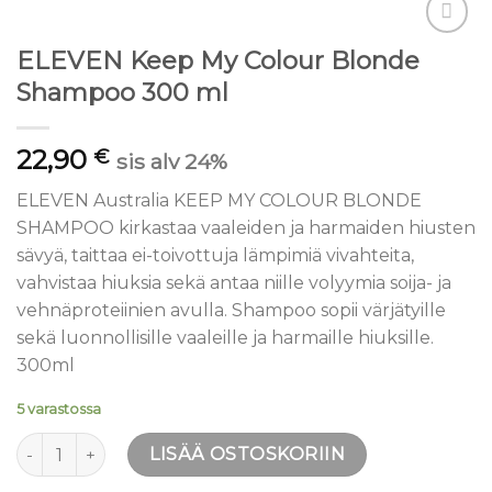
Lisää
ELEVEN Keep My Colour Blonde
toivelistaan
Shampoo 300 ml
22,90
€
sis alv 24%
ELEVEN Australia KEEP MY COLOUR BLONDE
SHAMPOO kirkastaa vaaleiden ja harmaiden hiusten
sävyä, taittaa ei-toivottuja lämpimiä vivahteita,
vahvistaa hiuksia sekä antaa niille volyymia soija- ja
vehnäproteiinien avulla. Shampoo sopii värjätyille
sekä luonnollisille vaaleille ja harmaille hiuksille.
300ml
5 varastossa
ELEVEN Keep My Colour Blonde Shampoo 300 ml määrä
LISÄÄ OSTOSKORIIN