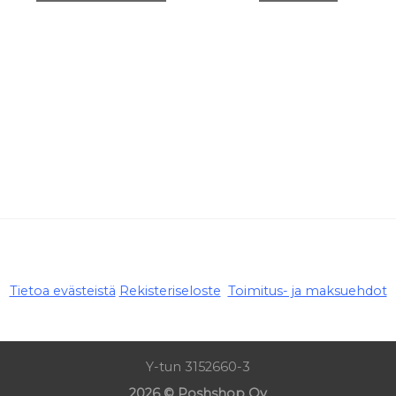
Tietoa evästeistä
Rekisteriseloste
Toimitus- ja maksuehdot
Y-tun 3152660-3
2026 © Poshshop Oy