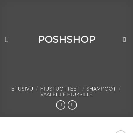
Skip
to
content
POSHSHOP
ETUSIVU
/
HIUSTUOTTEET
/
SHAMPOOT
/
VAALEILLE HIUKSILLE