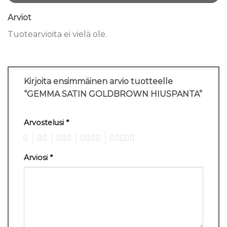
Arviot
Tuotearvioita ei vielä ole.
Kirjoita ensimmäinen arvio tuotteelle
“GEMMA SATIN GOLDBROWN HIUSPANTA”
Arvostelusi
*
1
2
3
4
5
Arviosi
*