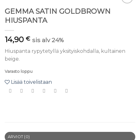
Lisää
GEMMA SATIN GOLDBROWN
toivelistaan
HIUSPANTA
14,90
€
sis alv 24%
Hiuspanta rypytetyllä yksityiskohdalla, kultainen
beige.
Varasto loppu
Lisää toivelistaan
ARVIOT (0)