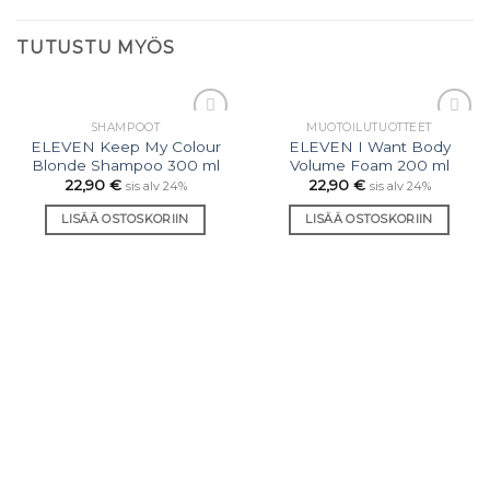
TUTUSTU MYÖS
SHAMPOOT
MUOTOILU­TUOTTEET
Lisää
Lisää
ELEVEN Keep My Colour
ELEVEN I Want Body
toivelistaan
toivelistaan
Blonde Shampoo 300 ml
Volume Foam 200 ml
22,90
€
22,90
€
sis alv 24%
sis alv 24%
LISÄÄ OSTOSKORIIN
LISÄÄ OSTOSKORIIN