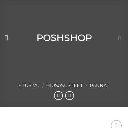
Skip
to
content
POSHSHOP
ETUSIVU
/
HIUSASUSTEET
/
PANNAT