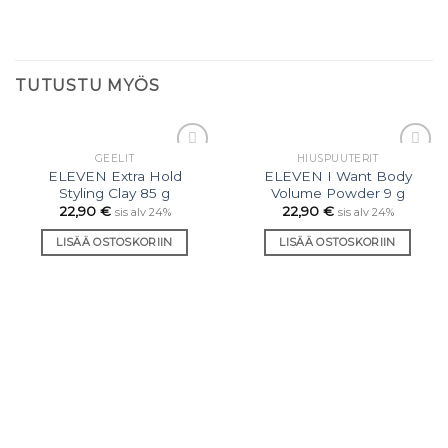
TUTUSTU MYÖS
GEELIT
HIUSPUUTERIT
Lisää
Lisää
ELEVEN Extra Hold
ELEVEN I Want Body
toivelistaan
toivelistaan
Styling Clay 85 g
Volume Powder 9 g
22,90
€
22,90
€
sis alv 24%
sis alv 24%
LISÄÄ OSTOSKORIIN
LISÄÄ OSTOSKORIIN