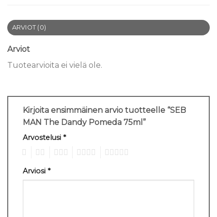
ARVIOT (0)
Arviot
Tuotearvioita ei vielä ole.
Kirjoita ensimmäinen arvio tuotteelle “SEB
MAN The Dandy Pomeda 75ml”
Arvostelusi
*
1
2
3
4
5
Arviosi
*