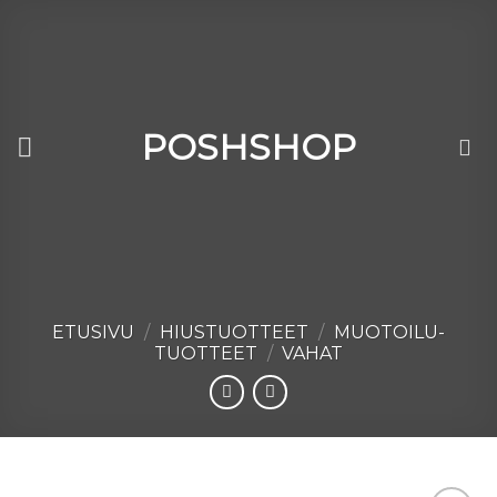
Skip
to
content
POSHSHOP
ETUSIVU
/
HIUSTUOTTEET
/
MUOTOILU­
TUOTTEET
/
VAHAT