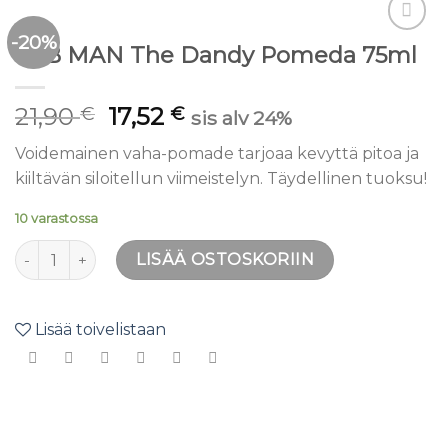
-20%
Lisää
SEB MAN The Dandy Pomeda 75ml
toivelistaan
21,90
17,52
€
€
sis alv 24%
Voidemainen vaha-pomade tarjoaa kevyttä pitoa ja
kiiltävän siloitellun viimeistelyn. Täydellinen tuoksu!
10 varastossa
SEB MAN The Dandy Pomeda 75ml määrä
LISÄÄ OSTOSKORIIN
Lisää toivelistaan