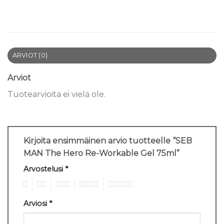
ARVIOT (0)
Arviot
Tuotearvioita ei vielä ole.
Kirjoita ensimmäinen arvio tuotteelle “SEB
MAN The Hero Re-Workable Gel 75ml”
Arvostelusi
*
1
2
3
4
5
Arviosi
*