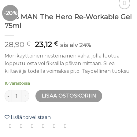
-20%
Lisää
SEB MAN The Hero Re-Workable Gel
toivelistaan
75ml
28,90
23,12
€
€
sis alv 24%
Monikäyttöinen nestemäinen vaha, jolla luotua
lopputulosta voi fiksailla päivän mittaan. Sileä
kiiltävä ja todella voimakas pito. Täydellinen tuoksu!
10 varastossa
SEB MAN The Hero Re-Workable Gel 75ml määrä
LISÄÄ OSTOSKORIIN
Lisää toivelistaan