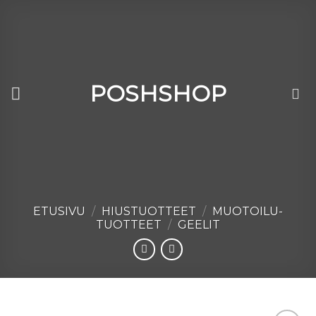
Skip
to
content
POSHSHOP
ETUSIVU
/
HIUSTUOTTEET
/
MUOTOILU­
TUOTTEET
/
GEELIT