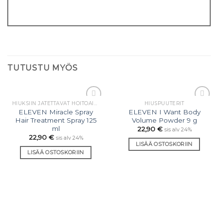
TUTUSTU MYÖS
HIUKSIIN JÄTETTÄVÄT HOITOAINEET
HIUSPUUTERIT
Lisää
Lisää
ELEVEN Miracle Spray
ELEVEN I Want Body
toivelistaan
toivelistaan
Hair Treatment Spray 125
Volume Powder 9 g
ml
22,90
€
sis alv 24%
22,90
€
sis alv 24%
LISÄÄ OSTOSKORIIN
LISÄÄ OSTOSKORIIN