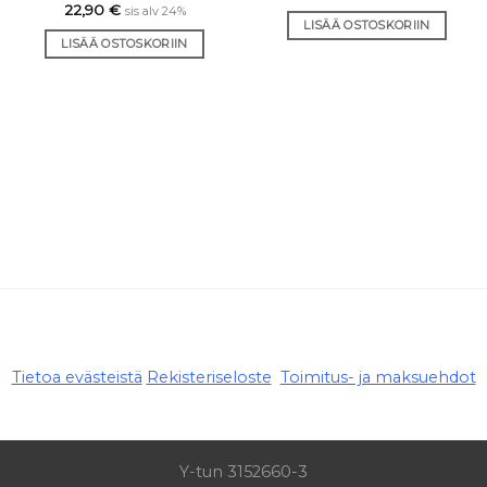
22,90
€
sis alv 24%
LISÄÄ OSTOSKORIIN
LISÄÄ OSTOSKORIIN
Tietoa evästeistä
Rekisteriseloste
Toimitus- ja maksuehdot
Y-tun 3152660-3