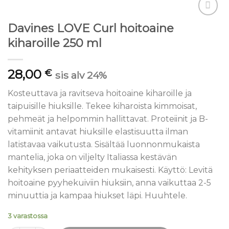
Lisää
Davines LOVE Curl hoitoaine
toivelistaan
kiharoille 250 ml
28,00
€
sis alv 24%
Kosteuttava ja ravitseva hoitoaine kiharoille ja
taipuisille hiuksille. Tekee kiharoista kimmoisat,
pehmeät ja helpommin hallittavat. Proteiinit ja B-
vitamiinit antavat hiuksille elastisuutta ilman
latistavaa vaikutusta. Sisältää luonnonmukaista
mantelia, joka on viljelty Italiassa kestävän
kehityksen periaatteiden mukaisesti. Käyttö: Levitä
hoitoaine pyyhekuiviin hiuksiin, anna vaikuttaa 2-5
minuuttia ja kampaa hiukset läpi. Huuhtele.
3 varastossa