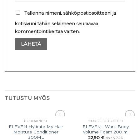
Tallenna nimeni, sähköpostiosoitteeni ja
kotisivuni tähän selaimeen seuraavaa
kommentointikertaa varten.
TUTUSTU MYÖS
HOITOAINEET
MUOTOILU­TUOTTEET
Lisää
Lisää
ELEVEN Hydrate My Hair
ELEVEN I Want Body
toivelistaan
toivelistaan
Moisture Conditioner
Volume Foam 200 ml
300ML
22,90
€
sis alv 24%