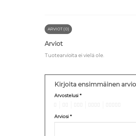
ARVIOT (0)
Arviot
Tuotearvioita ei vielä ole.
Kirjoita ensimmäinen arvio
Arvostelusi
*
1
2
3
4
5
Arviosi
*