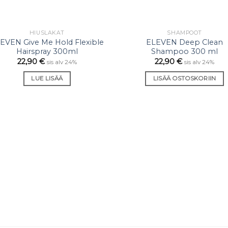
VARASTO LOPPU
HIUSLAKAT
SHAMPOOT
Lisää
Li
EVEN Give Me Hold Flexible
ELEVEN Deep Clean
toivelistaan
toiveli
Hairspray 300ml
Shampoo 300 ml
22,90
€
22,90
€
sis alv 24%
sis alv 24%
LUE LISÄÄ
LISÄÄ OSTOSKORIIN