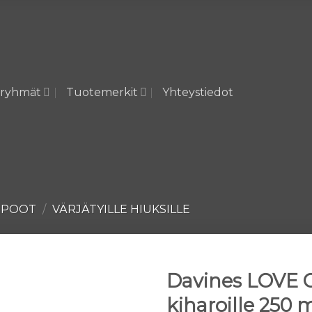
ryhmät
Tuotemerkit
Yhteystiedot
MPOOT
/
VÄRJÄTYILLE HIUKSILLE
Davines LOVE 
kiharoille 250 
Lisää