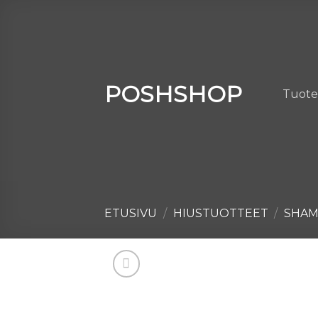
Skip
to
content
POSHSHOP
Tuote
ETUSIVU
/
HIUSTUOTTEET
/
SHA