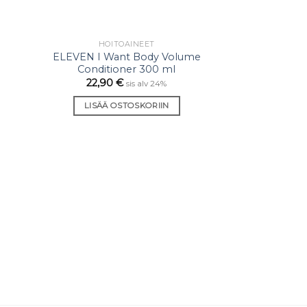
HOITOAINEET
sää
Lisää
ELEVEN I Want Body Volume
staan
toivelistaan
Conditioner 300 ml
22,90
€
sis alv 24%
LISÄÄ OSTOSKORIIN
G
ELEVEN Extr
Cla
22,90
LISÄÄ O