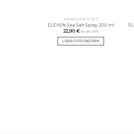
KAMPAUSNESTEET
Lisää
EL
ELEVEN Sea Salt Spray 200 ml
toivelistaan
22,90
€
sis alv 24%
LISÄÄ OSTOSKORIIN