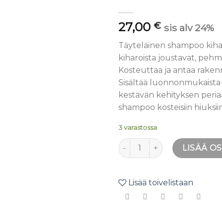
toivelistaan
27,00
€
sis alv 24%
Täyteläinen shampoo kiharoi
kiharoista joustavat, pehm
Kosteuttaa ja antaa rakenn
Sisältää luonnonmukaista ma
kestävän kehityksen periaa
shampoo kosteisiin hiuksiin
3 varastossa
Davines LOVE Curl shampoo 
LISÄÄ O
Lisää toivelistaan