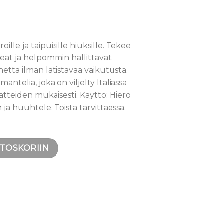
lle ja taipuisille hiuksille. Tekee
eät ja helpommin hallittavat.
etta ilman latistavaa vaikutusta.
ntelia, joka on viljelty Italiassa
tteiden mukaisesti. Käyttö: Hiero
 ja huuhtele. Toista tarvittaessa.
kiharoille 250 ml määrä
STOSKORIIN