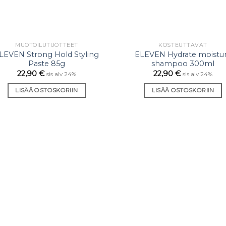
MUOTOILU­TUOTTEET
KOSTEUTTAVAT
Lisää
Li
LEVEN Strong Hold Styling
ELEVEN Hydrate moistu
toivelistaan
toiveli
Paste 85g
shampoo 300ml
22,90
€
22,90
€
sis alv 24%
sis alv 24%
LISÄÄ OSTOSKORIIN
LISÄÄ OSTOSKORIIN