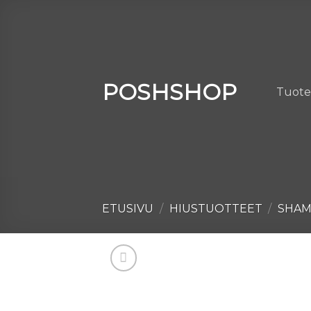
Skip
to
content
POSHSHOP
Tuote
ETUSIVU
/
HIUSTUOTTEET
/
SHA