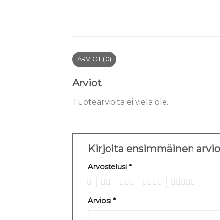
ARVIOT (0)
Arviot
Tuotearvioita ei vielä ole.
Kirjoita ensimmäinen arvi
Arvostelusi
*
1
2
3
4
5
Arviosi
*