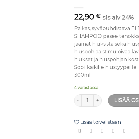
toivelistaan
22,90
€
sis alv 24%
Raikas, syväpuhdistava E
SHAMPOO pesee tehokkaas
jäämät hiuksista sekä hiusp
hiuspohjaa stimuloivaa lav
hiukset ja hiuspohjan kost
Sopii kaikille hiustyypeille.
300ml
4 varastossa
ELEVEN Deep Clean Shamp
LISÄÄ O
Lisää toivelistaan