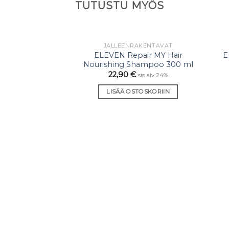
TUTUSTU MYÖS
JÄLLEENRAKENTAVAT
Lisää
ELEVEN Repair MY Hair
E
toivelistaan
Nourishing Shampoo 300 ml
22,90
€
sis alv 24%
LISÄÄ OSTOSKORIIN