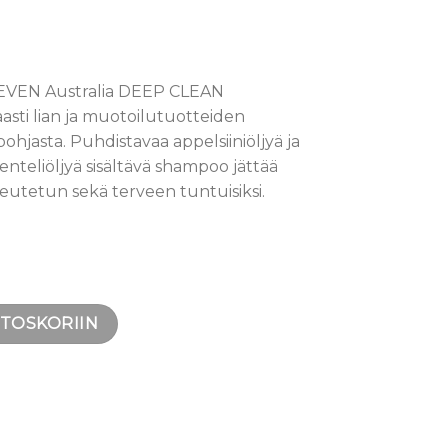
LEVEN Australia DEEP CLEAN
ti lian ja muotoilutuotteiden
ohjasta. Puhdistavaa appelsiiniöljyä ja
enteliöljyä sisältävä shampoo jättää
eutetun sekä terveen tuntuisiksi.
oo 300 ml määrä
STOSKORIIN