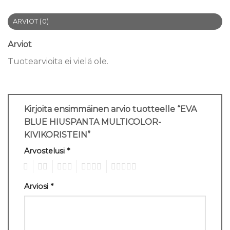
ARVIOT (0)
Arviot
Tuotearvioita ei vielä ole.
Kirjoita ensimmäinen arvio tuotteelle “EVA
BLUE HIUSPANTA MULTICOLOR-
KIVIKORISTEIN”
Arvostelusi
*
1
2
3
4
5
Arviosi
*