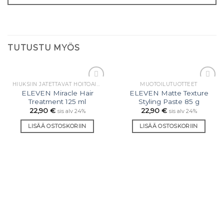
TUTUSTU MYÖS
HIUKSIIN JÄTETTÄVÄT HOITOAINEET
MUOTOILU­TUOTTEET
Lisää
Lisää
ELEVEN Miracle Hair
ELEVEN Matte Texture
toivelistaan
toivelistaan
Treatment 125 ml
Styling Paste 85 g
22,90
€
22,90
€
sis alv 24%
sis alv 24%
LISÄÄ OSTOSKORIIN
LISÄÄ OSTOSKORIIN