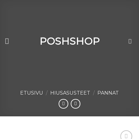
Skip
to
content
POSHSHOP
ETUSIVU
/
HIUSASUSTEET
/
PANNAT