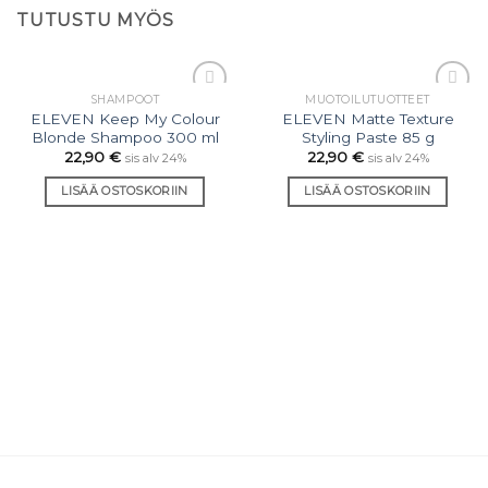
TUTUSTU MYÖS
SHAMPOOT
MUOTOILU­TUOTTEET
Lisää
Lisää
ELEVEN Keep My Colour
ELEVEN Matte Texture
toivelistaan
toivelistaan
Blonde Shampoo 300 ml
Styling Paste 85 g
22,90
€
22,90
€
sis alv 24%
sis alv 24%
LISÄÄ OSTOSKORIIN
LISÄÄ OSTOSKORIIN