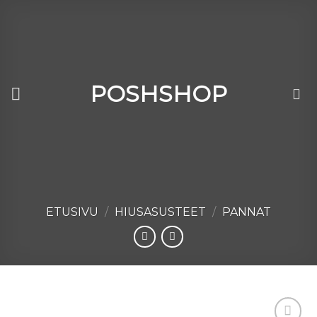
Skip
to
content
POSHSHOP
ETUSIVU
/
HIUSASUSTEET
/
PANNAT