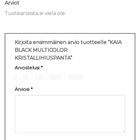
Arviot
Tuotearvioita ei vielä ole.
Kirjoita ensimmäinen arvio tuotteelle “KAIA
BLACK MULTICOLOR
KRISTALLIHIUSPANTA”
Arvostelusi
*
1
2
3
4
5
Arviosi
*