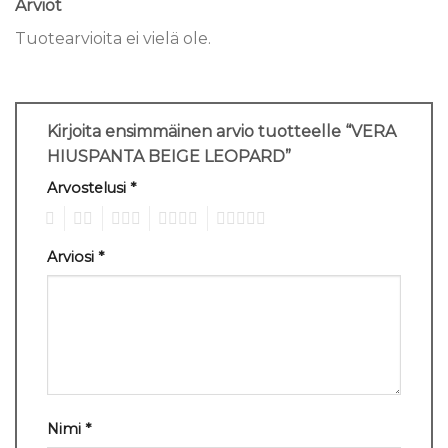
Arviot
Tuotearvioita ei vielä ole.
Kirjoita ensimmäinen arvio tuotteelle “VERA
HIUSPANTA BEIGE LEOPARD”
Arvostelusi
*
1
2
3
4
5
Arviosi
*
Nimi
*