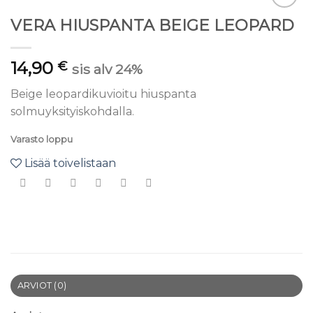
Lisää
VERA HIUSPANTA BEIGE LEOPARD
toivelistaan
14,90
€
sis alv 24%
Beige leopardikuvioitu hiuspanta
solmuyksityiskohdalla.
Varasto loppu
Lisää toivelistaan
ARVIOT (0)