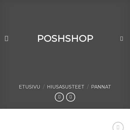
Skip
to
content
POSHSHOP
ETUSIVU
/
HIUSASUSTEET
/
PANNAT