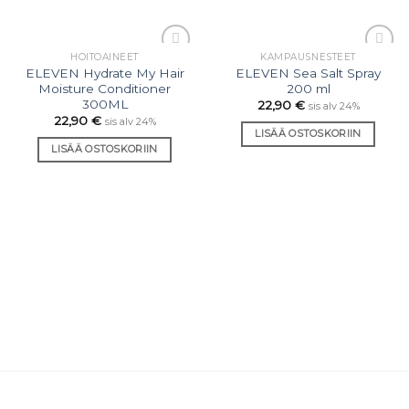
HOITOAINEET
KAMPAUSNESTEET
Lisää
Lisää
ELEVEN Hydrate My Hair
ELEVEN Sea Salt Spray
toivelistaan
toivelistaan
Moisture Conditioner
200 ml
300ML
22,90
€
sis alv 24%
22,90
€
sis alv 24%
LISÄÄ OSTOSKORIIN
LISÄÄ OSTOSKORIIN